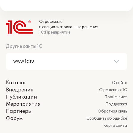
Отраслевые
и специализированные решения
1С:Предприятие
Другие сайты 1С
Каталог
О сайте
Внедрения
О решениях 1С
Публикации
Прайс-лист
Мероприятия
Поддержка
Партнеры
Обратная связь
Форум
Сообщить об ошибке
Карта сайта