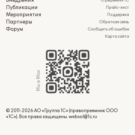
Внедрения
О решениях 1С
Публикации
Прайс-лист
Мероприятия
Поддержка
Партнеры
Обратная связь
Форум
Сообщить об ошибке
Карта сайта
Мы в Max
© 2011-2026 АО «Группа 1С» (правопреемник ООО
«1С»). Все права защищены.
websol@1c.ru