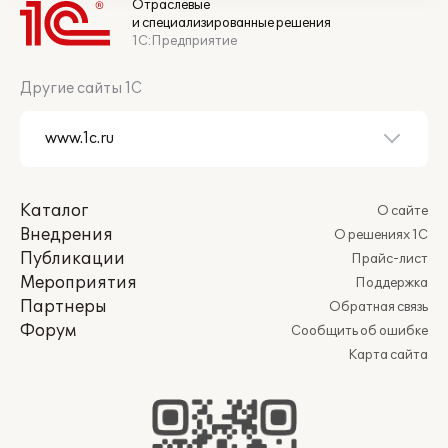
Отраслевые
и специализированные решения
1С:Предприятие
Другие сайты 1С
Каталог
О сайте
Внедрения
О решениях 1С
Публикации
Прайс-лист
Мероприятия
Поддержка
Партнеры
Обратная связь
Форум
Сообщить об ошибке
Карта сайта