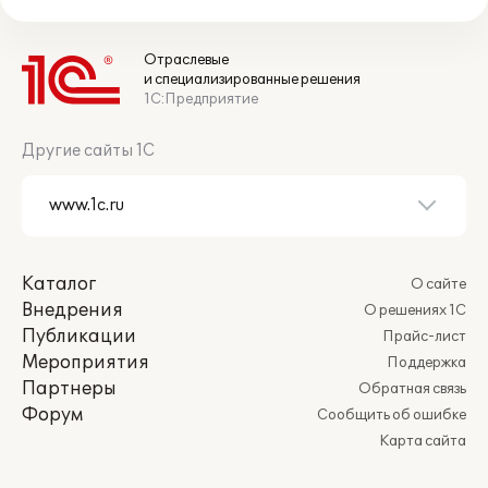
Отраслевые
и специализированные решения
1С:Предприятие
Другие сайты 1С
Каталог
О сайте
Внедрения
О решениях 1С
Публикации
Прайс-лист
Мероприятия
Поддержка
Партнеры
Обратная связь
Форум
Сообщить об ошибке
Карта сайта