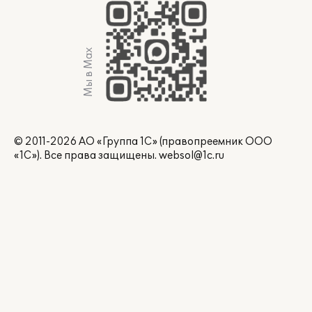
Мы в Max
© 2011-2026 АО «Группа 1С» (правопреемник ООО
«1С»). Все права защищены.
websol@1c.ru