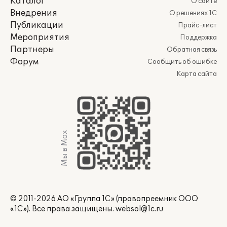
Каталог
О сайте
Внедрения
О решениях 1С
Публикации
Прайс-лист
Мероприятия
Поддержка
Партнеры
Обратная связь
Форум
Сообщить об ошибке
Карта сайта
Мы в Max
© 2011-2026 АО «Группа 1С» (правопреемник ООО
«1С»). Все права защищены.
websol@1c.ru