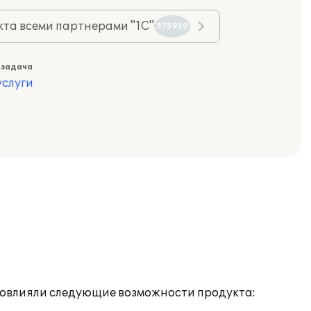
та всеми партнерами "1С"
575930
 задача
слуги
 повлияли следующие возможности продукта: