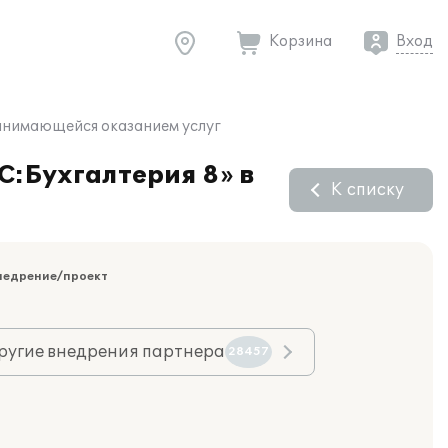
Корзина
Вход
занимающейся оказанием услуг
С:Бухгалтерия 8» в
К списку
недрение/проект
ругие внедрения партнера
28457