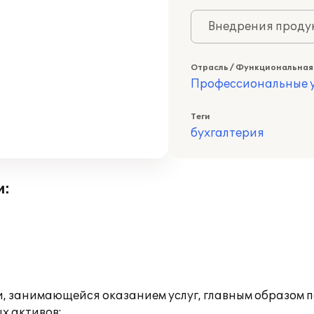
Внедрения продук
Отрасль / Функциональная
Профессиональные у
Теги
бухгалтерия
и:
и, занимающейся оказанием услуг, главным образом
х активов;