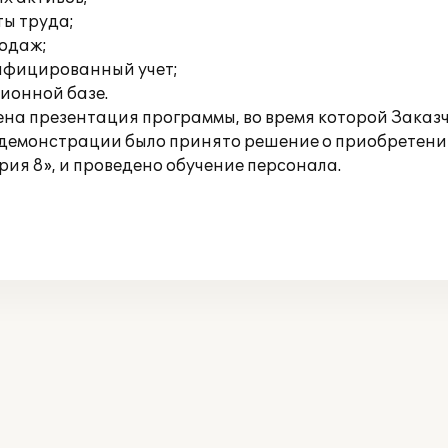
ты труда;
родаж;
ифицированный учет;
ионной базе.
на презентация программы, во время которой Заказч
 демонстрации было принято решение о приобретен
ия 8», и проведено обучение персонала.