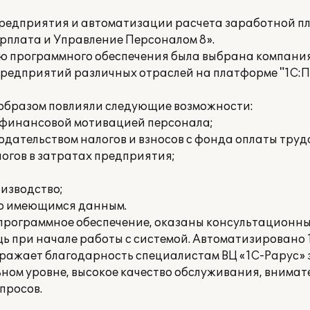
предприятия и автоматизации расчета заработной п
рплата и Управление Персоналом 8».
ию программного обеспечения была выбрана компания
едприятий различных отраслей на платформе "1С:П
образом повлияли следующие возможности:
е финансовой мотивацией персонала;
дательством налогов и взносов с фонда оплаты труд
огов в затратах предприятия;
изводство;
по имеющимся данным.
рограммное обеспечение, оказаны консультационные
 при начале работы с системой. Автоматизировано 1
ажает благодарность специалистам ВЦ «1C-Papyc» з
ом уровне, высокое качество обслуживания, внимат
просов.