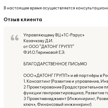
В настоящее время осуществляется консультацион
Отзыв клиента
Управляющему ВЦ «1С-Рарус»
Казачкову Д.И.
от ООО "ДАТОНГ ГРУПП"
Ф.И.О.Теримовой Е.Э.
БЛАГОДАРСТВЕННОЕ ПИСЬМО
ООО «ДАТОНГ ГРУПП» и её партнёры в Рос
1. Консалтинг (Развитие и управление, И
2 Проектирование (Градостроительное п
функции генпроектировщика, Развитие т
3 Проектменеджмент (Инжиниринг, Разви
ключ», Финансовый инжиниринг)