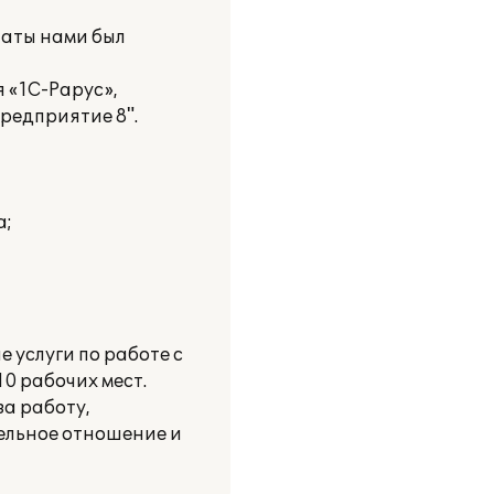
латы нами был
 «1С-Рарус»,
редприятие 8".
а;
 услуги по работе с
0 рабочих мест.
а работу,
ельное отношение и