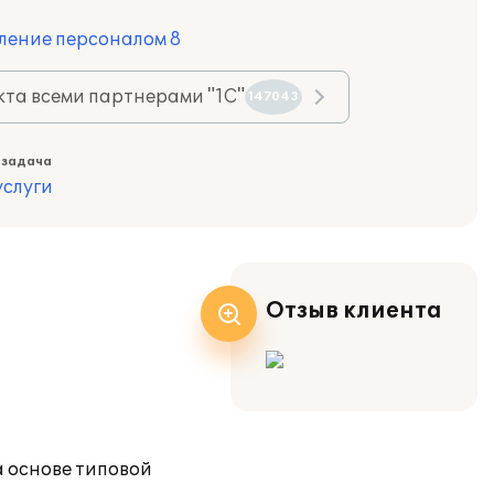
ление персоналом 8
та всеми партнерами "1С"
147043
 задача
слуги
Отзыв клиента
а основе типовой