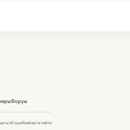
неры
Форум
ить об ошибке
Карта сайта