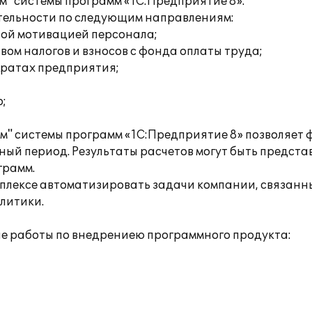
" системы программ «1С:Предприятие 8».
тельности по следующим направлениям:
вой мотивацией персонала;
ом налогов и взносов с фонда оплаты труда;
тратах предприятия;
;
м" системы программ «1С:Предприятие 8» позволяет
ый период. Результаты расчетов могут быть предста
грамм.
плексе автоматизировать задачи компании, связанны
литики.
е работы по внедрениею программного продукта: