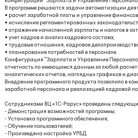
конфигурации "Зарплата и Управление Персоналом
В программе решаются задачи автоматизации дея
• расчет заработной платы и управление финансо
• исчисление регламентированных законодательств
• отражение начисленной зарплаты и налогов в за
• учет кадров и анализ кадрового состава;
• трудовые отношения, кадровое делопроизводство
• планирование потребностей в персонале.
Конфигурация "Зарплата и Управление Персонало
отчетность по имеющимся данным за любой расчетн
аналитических отчетов, наглядных графиков и диа
Внедрение программного продукта позволило в ком
заработной персонала и реализацией кадровой по
Сотрудниками ВЦ «1С-Рарус» проведены следующи
- Демонстрация возможностей программы;
- Установка программного обеспечения;
- Обучение пользователей;
- Произведена настройка УРБД.