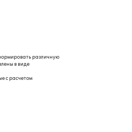
 формировать различную
влены в виде
е с расчетом