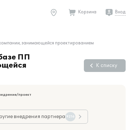
Корзина
Вход
в компании, занимающейся проектированием
 базе ПП
ающейся
К списку
недрение/проект
ругие внедрения партнера
9216