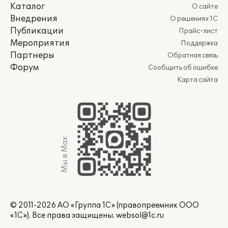
Каталог
О сайте
Внедрения
О решениях 1С
Публикации
Прайс-лист
Мероприятия
Поддержка
Партнеры
Обратная связь
Форум
Сообщить об ошибке
Карта сайта
Мы в Max
© 2011-2026 АО «Группа 1С» (правопреемник ООО
«1С»). Все права защищены.
websol@1c.ru