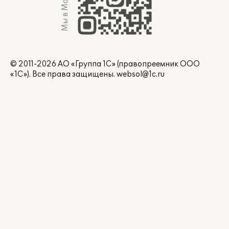
Мы в Max
© 2011-2026 АО «Группа 1С» (правопреемник ООО
«1С»). Все права защищены.
websol@1c.ru