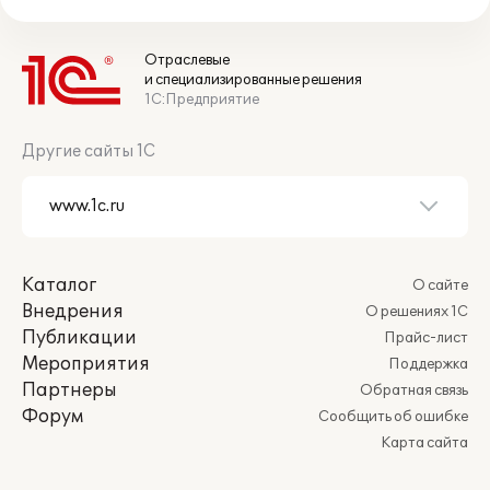
Отраслевые
и специализированные решения
1С:Предприятие
Другие сайты 1С
Каталог
О сайте
Внедрения
О решениях 1С
Публикации
Прайс-лист
Мероприятия
Поддержка
Партнеры
Обратная связь
Форум
Сообщить об ошибке
Карта сайта