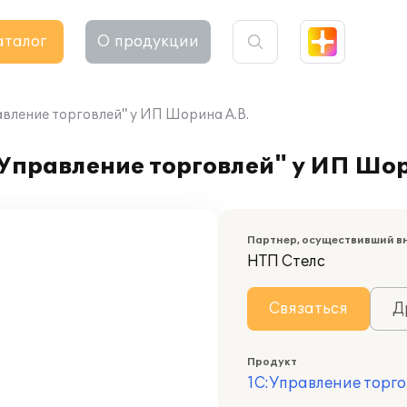
аталог
О продукции
авление торговлей" у ИП Шорина А.В.
Управление торговлей" у ИП Шор
Партнер, осуществивший в
НТП Стелс
Связаться
Д
Продукт
1С:Управление торго