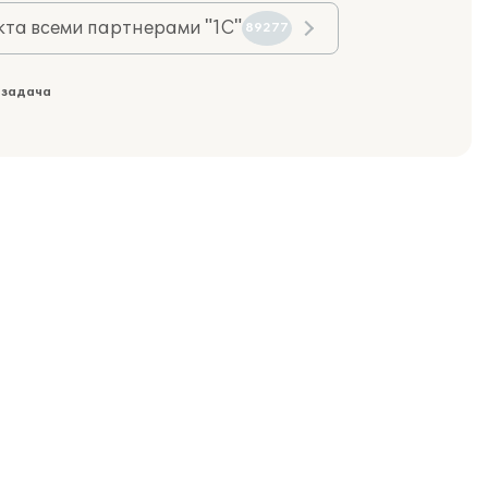
та всеми партнерами "1С"
89277
 задача