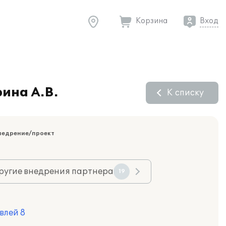
Корзина
Вход
ина А.В.
К списку
недрение/проект
ругие внедрения партнера
19
влей 8