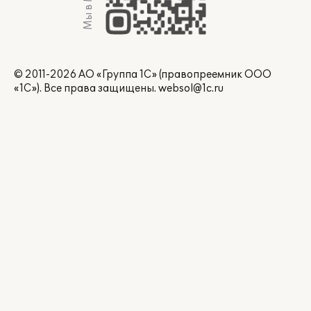
Мы в Max
© 2011-2026 АО «Группа 1С» (правопреемник ООО
«1С»). Все права защищены.
websol@1c.ru