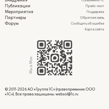
Внедрения
О решениях 1С
Публикации
Прайс-лист
Мероприятия
Поддержка
Партнеры
Обратная связь
Форум
Сообщить об ошибке
Карта сайта
Мы в Max
© 2011-2026 АО «Группа 1С» (правопреемник ООО
«1С»). Все права защищены.
websol@1c.ru