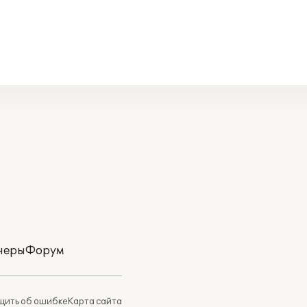
неры
Форум
ить об ошибке
Карта сайта