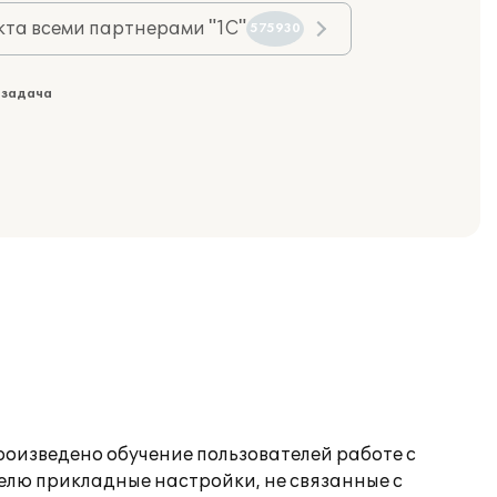
та всеми партнерами "1С"
575930
 задача
произведено обучение пользователей работе с
лю прикладные настройки, не связанные с