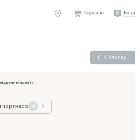
Корзина
Вход
К списку
недрение/проект
я партнера
10