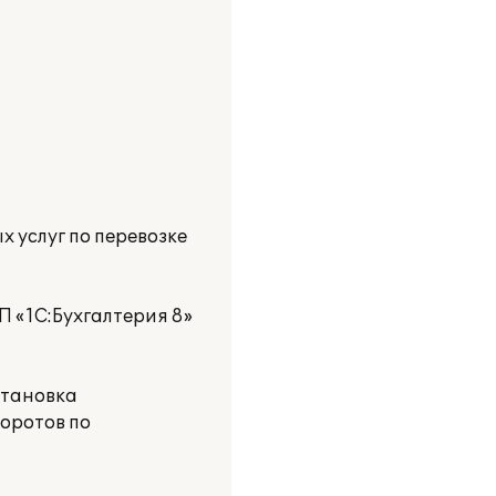
услуг по перевозке
П «1С:Бухгалтерия 8»
становка
боротов по