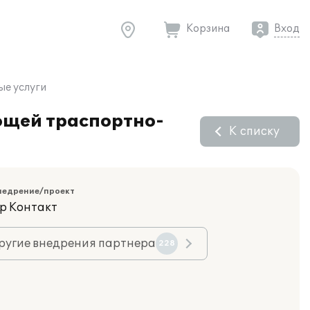
Корзина
Вход
ые услуги
ющей траспортно-
К списку
недрение/проект
р Контакт
ругие внедрения партнера
228