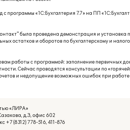
 с программы «1С:Бухгалтерия 7.7» на ПП «1С:Бухгалт
нтакт" была проведена демонстрация и установка 
ных остатков и оборотов по бухгалтерскому и налогов
новам работы с программой: заполнение первичных д
ности. Сейчас проводятся консультации по «горячей
очетов и недопущение возможных ошибок при работе 
стью «ЛИРА»
азакова, д.З, офис 602
кс +7 (8312) 778-516, 411-876