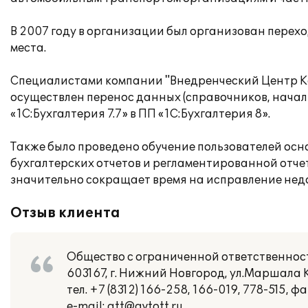
В 2007 году в организации был организован переход
места.
Специалистами компании "Внедренческий Центр Ко
осуществлен перенос данных (справочников, началь
«1С:Бухгалтерия 7.7» в ПП «1С:Бухгалтерия 8».
Также было проведено обучение пользователей ос
бухгалтерских отчетов и регламентированной отчет
значительно сокращает время на исправление нед
Отзыв клиента
Общество с ограниченной ответственно
603167, г. Нижний Новгород, ул.Маршала К
тел. +7 (8312) 166-258, 166-019, 778-515, фа
e-mail: att@avtott.ru