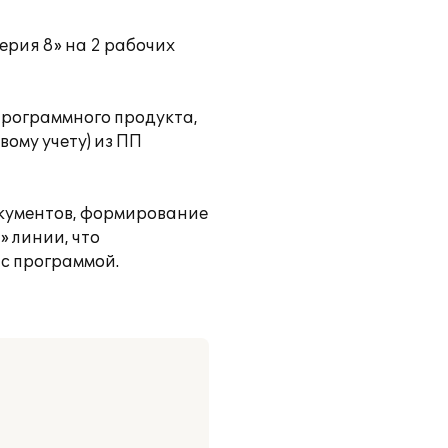
ерия 8» на 2 рабочих
программного продукта,
ому учету) из ПП
окументов, формирование
» линии, что
с программой.