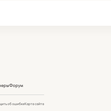
неры
Форум
ить об ошибке
Карта сайта