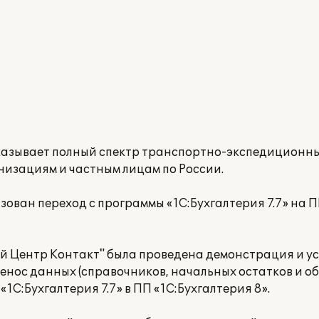
зывает полный спектр транспортно-экспедиционных 
изациям и частным лицам по России.
зован переход с программы «1С:Бухгалтерия 7.7» на П
 Центр Контакт" была проведена демонстрация и у
енос данных (справочников, начальных остатков и о
«1С:Бухгалтерия 7.7» в ПП «1С:Бухгалтерия 8».