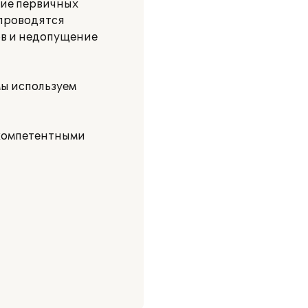
ние первичных
 проводятся
ов и недопущение
ы используем
окомпетентными