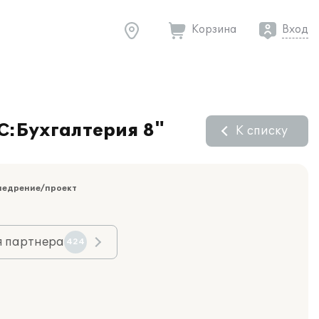
Корзина
Вход
С:Бухгалтерия 8"
К списку
недрение/проект
я партнера
424