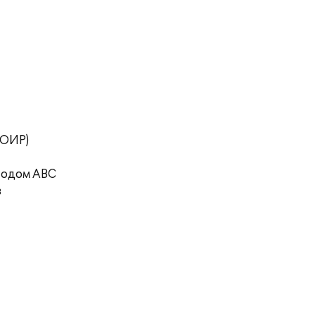
ТОИР)
тодом ABC
в