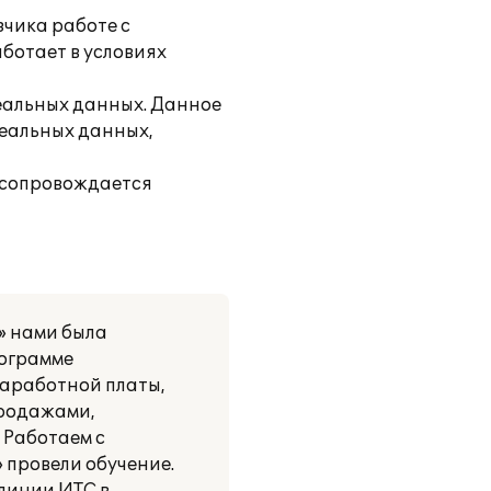
чика работе с
аботает в условиях
реальных данных. Данное
реальных данных,
 сопровождается
» нами была
рограмме
заработной платы,
продажами,
 Работаем с
 провели обучение.