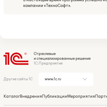
В настоящее время программа успешно ис
компании «ТехноСофт».
Отраслевые
и специализированные решения
1С:Предприятие
Другие сайты 1С
Каталог
Внедрения
Публикации
Мероприятия
Парт