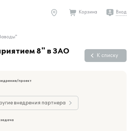
Корзина
Вход
Заводы"
риятием 8" в ЗАО
К списку
недрение/проект
ругие внедрения партнера
 задача