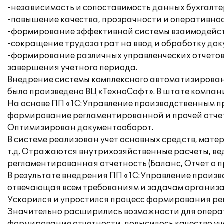
-независимость и сопоставимость данных бухгалтер
-повышение качества, прозрачности и оперативно
-формирование эффективной системы взаимодейс
-сокращение трудозатрат на ввод и обработку до
-формирование различных управленческих отчетов
завершения учетного периода.
Внедрение системы комплексного автоматизирован
было произведено ВЦ «ТехноСофт». В штате компа
На основе ПП «1С:Управление производственным п
формирование регламентированной и прочей отчетн
Оптимизирован документооборот.
В системе реализован учет основных средств, мат
т.д. Отражаются внутрихозяйственные расчеты, ве
регламентированная отчетность (Баланс, Отчет о пр
В результате внедрения ПП «1С:Управление прои
отвечающая всем требованиям и задачам организац
Ускорился и упростился процесс формирования ре
Значительно расширились возможности для операт