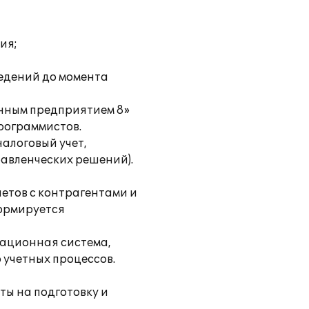
ия;
едений до момента
енным предприятием 8»
рограммистов.
алоговый учет,
равленческих решений).
етов с контрагентами и
формируется
ационная система,
 учетных процессов.
ы на подготовку и