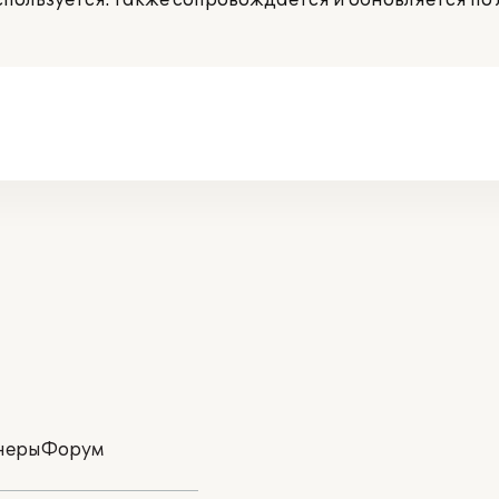
пользуется. Также сопровождается и обновляется по
неры
Форум