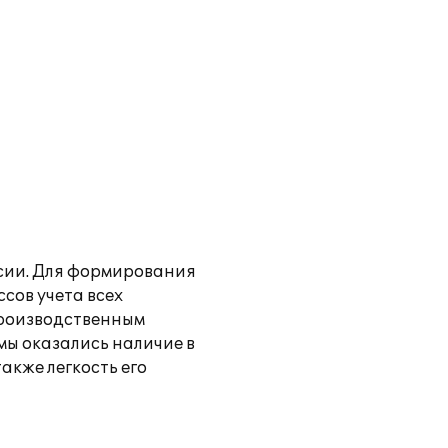
сии. Для формирования
сов учета всех
производственным
ы оказались наличие в
акже легкость его