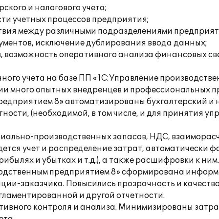
ского и налогового учета;
сти учетных процессов предприятия;
твия между различными подразделениями предприят
кументов, исключение дублирования ввода данных;
, возможность оперативного анализа финансовых св
ного учета на базе ПП «1С:Управление производств
нии много опытных внедренцев и профессиональных п
редприятием 8» автоматизированы бухгалтерский и н
ости, (необходимой, в том числе, и для принятия уп
ериально-производственных запасов, НДС, взаиморасч
дется учет и распределение затрат, автоматически 
ибылях и убытках и т.д.), а также расшифровки к ним.
зводственным предприятием 8» сформирована информ
ии-заказчика. Повысились прозрачность и качество
гламентированной и другой отчетности.
ивного контроля и анализа. Минимизированы затрат