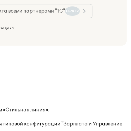
та всеми партнерами "1С"
147072
 задача
м «Стильная линия».
м типовой конфигурации "Зарплата и Управление