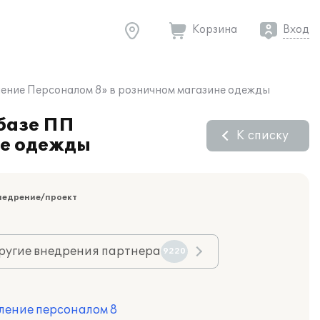
Корзина
Вход
ление Персоналом 8» в розничном магазине одежды
 базе ПП
К списку
не одежды
недрение/проект
ругие внедрения партнера
9220
ление персоналом 8