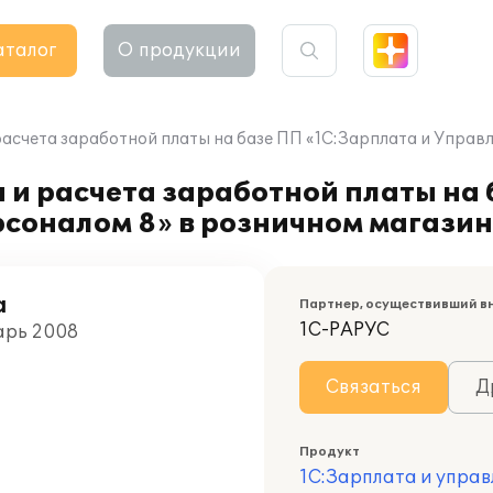
аталог
О продукции
расчета заработной платы на базе ПП «1С:Зарплата и Управ
 и расчета заработной платы на
рсоналом 8» в розничном магази
а
Партнер, осуществивший в
1С-РАРУС
варь 2008
Связаться
Д
Продукт
1С:Зарплата и управ