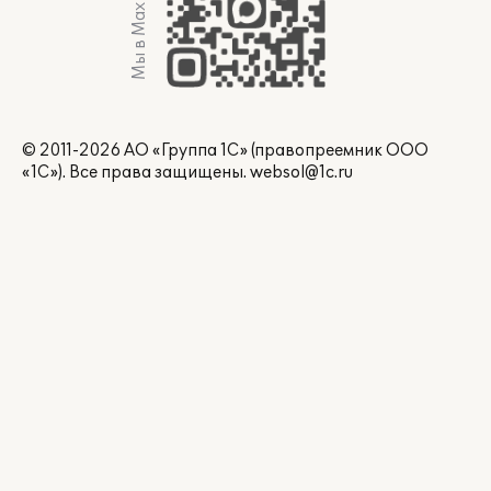
Мы в Max
© 2011-2026 АО «Группа 1С» (правопреемник ООО
«1С»). Все права защищены.
websol@1c.ru