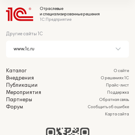
Отраслевые
и специализированные решения
1С:Предприятие
Другие сайты 1С
Каталог
О сайте
Внедрения
О решениях 1С
Публикации
Прайс-лист
Мероприятия
Поддержка
Партнеры
Обратная связь
Форум
Сообщить об ошибке
Карта сайта