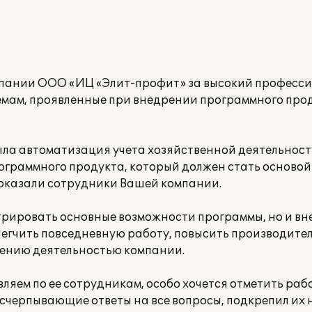
мпании ООО «ИЦ «Элит-профит» за высокий професси
мам, проявленные при внедрении программного про
ла автоматизация учета хозяйственной деятельнос
рограммного продукта, который должен стать осново
 оказали сотрудники Вашей компании.
трировать основные возможности программы, но и в
блегчить повседневную работу, повысить производите
лению деятельностью компании.
вляем по ее сотрудникам, особо хочется отметить раб
 исчерпывающие ответы на все вопросы, подкрепил и