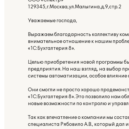
ООО «Спектр»
129345,г.Москва,ул.Малыгина,д.9,стр.2
Уважаемые господа,
Выражаем благодарность коллективу ко
внимательное отношение к нашим пробле
«1С:Бухгалтерия 8».
Целью приобретения новой программы бы
предприятия. На наш взгляд, на выбор п
системы автоматизации, особое влияние
Они смогли не просто хорошо продемонс
«1С:Бухгалтерия 8». Это позволило нам о
новые возможности по контролю и управ
Так как впечатление о компании мы соста
специалиста Рябовило А.В., который дал