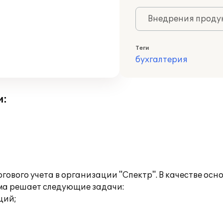
Внедрения продук
Теги
бухгалтерия
и:
ового учета в организации "Спектр". В качестве осн
мма решает следующие задачи:
ций;