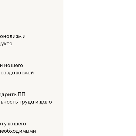
онализм и
дукта
ти нашего
й создаваемой
недрить ПП
льность труда и дало
оту вашего
х необходимыми