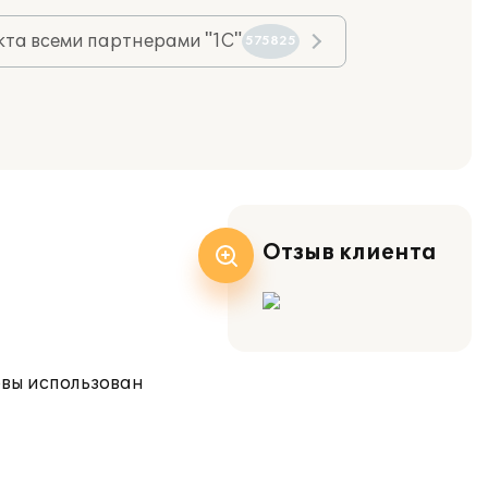
та всеми партнерами "1С"
575825
Отзыв клиента
овы использован