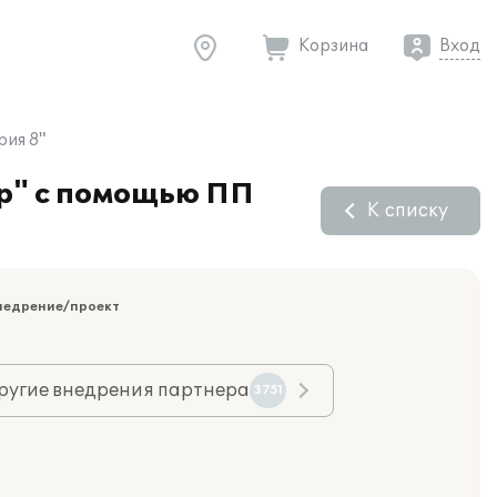
Корзина
Вход
рия 8"
тр" с помощью ПП
К списку
недрение/проект
ругие внедрения партнера
3751