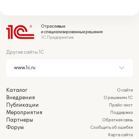
Отраслевые
и специализированные решения
1С:Предприятие
Другие сайты 1С
Каталог
О сайте
Внедрения
О решениях 1С
Публикации
Прайс-лист
Мероприятия
Поддержка
Партнеры
Обратная связь
Форум
Сообщить об ошибке
Карта сайта