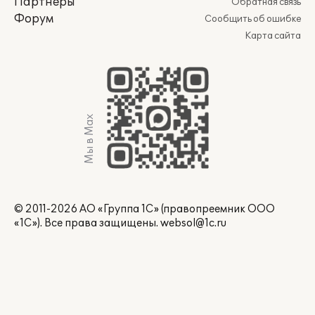
Партнеры
Обратная связь
Форум
Сообщить об ошибке
Карта сайта
Мы в Max
© 2011-2026 АО «Группа 1С» (правопреемник ООО
«1С»). Все права защищены.
websol@1c.ru