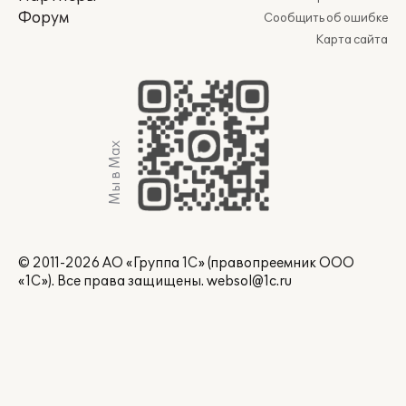
Форум
Сообщить об ошибке
Карта сайта
Мы в Max
© 2011-2026 АО «Группа 1С» (правопреемник ООО
«1С»). Все права защищены.
websol@1c.ru