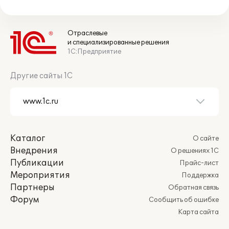
Отраслевые
и специализированные решения
1С:Предприятие
Другие сайты 1С
Каталог
О сайте
Внедрения
О решениях 1С
Публикации
Прайс-лист
Мероприятия
Поддержка
Партнеры
Обратная связь
Форум
Сообщить об ошибке
Карта сайта