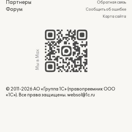
Партнеры
Обратная связь
Форум
Сообщить об ошибке
Карта сайта
Мы в Max
© 2011-2026 АО «Группа 1С» (правопреемник ООО
«1С»). Все права защищены.
websol@1c.ru