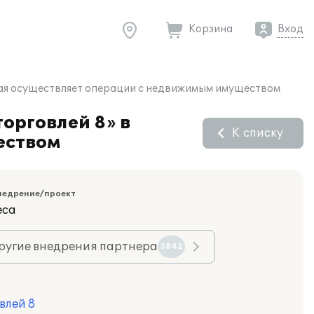
Корзина
Вход
орая осуществляет операции с недвижимым имуществом
орговлей 8» в
К списку
еством
недрение/проект
еса
ругие внедрения партнера
3842
влей 8