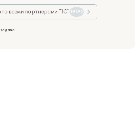
та всеми партнерами "1С"
89290
 задача