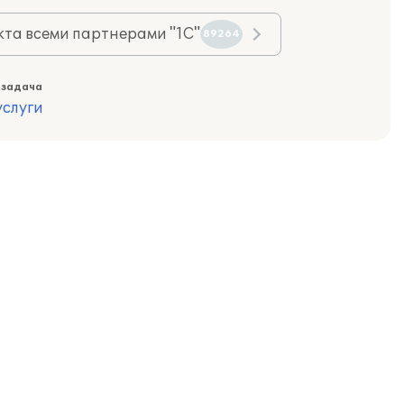
та всеми партнерами "1С"
89264
 задача
слуги