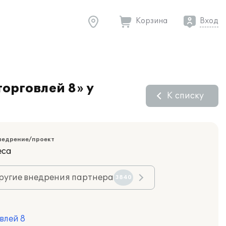
Корзина
Вход
орговлей 8» у
К списку
недрение/проект
еса
ругие внедрения партнера
3840
влей 8