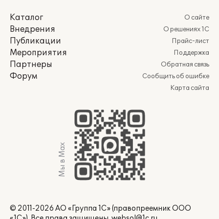
Каталог
О сайте
Внедрения
О решениях 1С
Публикации
Прайс-лист
Мероприятия
Поддержка
Партнеры
Обратная связь
Форум
Сообщить об ошибке
Карта сайта
Мы в Max
© 2011-2026 АО «Группа 1С» (правопреемник ООО
«1С»). Все права защищены.
websol@1c.ru