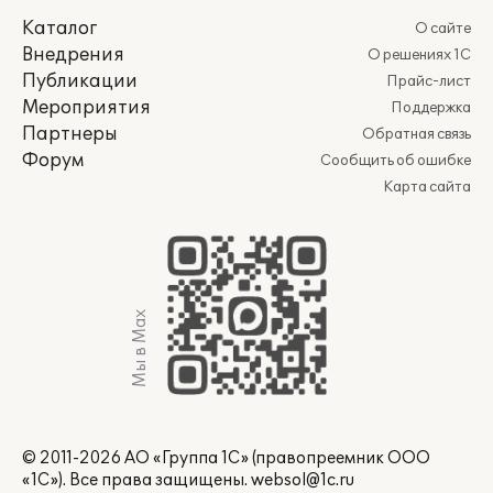
Каталог
О сайте
Внедрения
О решениях 1С
Публикации
Прайс-лист
Мероприятия
Поддержка
Партнеры
Обратная связь
Форум
Сообщить об ошибке
Карта сайта
Мы в Max
© 2011-2026 АО «Группа 1С» (правопреемник ООО
«1С»). Все права защищены.
websol@1c.ru