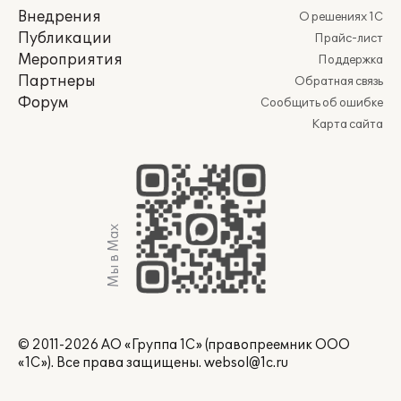
Внедрения
О решениях 1С
Публикации
Прайс-лист
Мероприятия
Поддержка
Партнеры
Обратная связь
Форум
Сообщить об ошибке
Карта сайта
Мы в Max
© 2011-2026 АО «Группа 1С» (правопреемник ООО
«1С»). Все права защищены.
websol@1c.ru