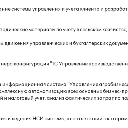
ание системы управления и учета клиента и разраб
одические материалы по учету в сельском хозяйстве
ы движения управленческих и бухгалтерских докумен
тнера конфигурация "1С:Управление производственны
а информационная система "Управление агробизнесо
омплексную автоматизацию всех основных бизнес-про
кий и налоговый учет, анализ фактических затрат по 
 и ведения НСИ системы, в соответствии с которым