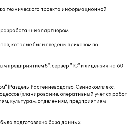
отка технического проекта информационной
, разработанные партнером.
тов, которые были введены приказом по
м предприятием 8", сервер "1С" и лицензия на 60
м" (Разделы Растениеводство, Свинокомплекс,
цессов (планирование, оперативный учет сх работ
полям, культурам, отделениям, предприятиям
 была подготовлена база данных.