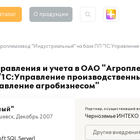
аталог
О продукции
Агроплемзавод "Индустриальный" на базе ПП "1С:Управлени
равления и учета в ОАО "Агропл
"1С:Управление производственны
авление агробизнесом"
ный"
Партнер, осуществивший в
Черноземье ИНТЕКО
шевск, Декабрь 2007
Другие внедрени
t SQL Server)