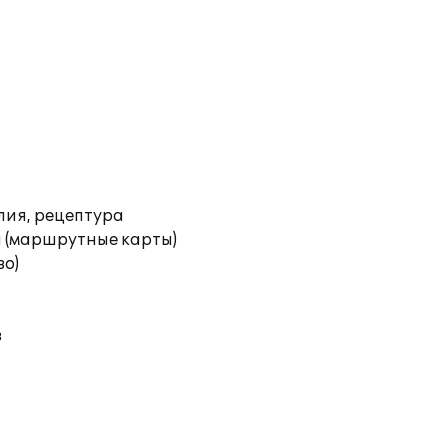
лия, рецептура
 (маршрутные карты)
во)
в