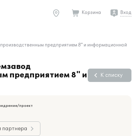
Корзина
Вход
е производственным предприятием 8" и информационной
емзавод
м предприятием 8" и
К списку
недрение/проект
я партнера