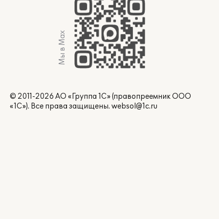
Мы в Max
© 2011-2026 АО «Группа 1С» (правопреемник ООО
«1С»). Все права защищены.
websol@1c.ru