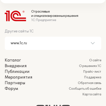
Отраслевые
и специализированные решения
1С:Предприятие
Другие сайты 1С
Каталог
О сайте
Внедрения
О решениях 1С
Публикации
Прайс-лист
Мероприятия
Поддержка
Партнеры
Обратная связь
Форум
Сообщить об ошибке
Карта сайта