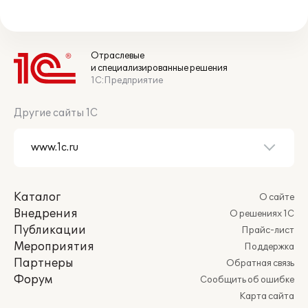
Отраслевые
и специализированные решения
1С:Предприятие
Другие сайты 1С
Каталог
О сайте
Внедрения
О решениях 1С
Публикации
Прайс-лист
Мероприятия
Поддержка
Партнеры
Обратная связь
Форум
Сообщить об ошибке
Карта сайта