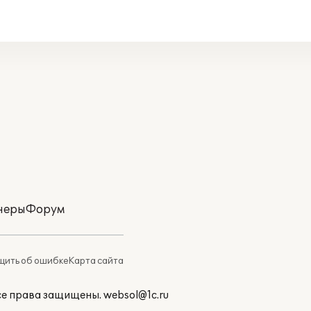
неры
Форум
ить об ошибке
Карта сайта
Все права защищены.
websol@1c.ru