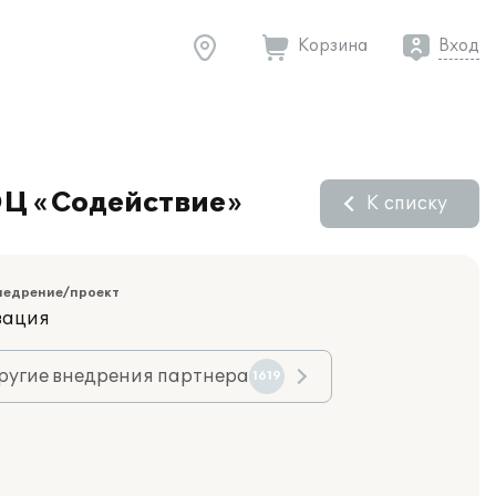
Корзина
Вход
ЭЦ «Содействие»
К списку
недрение/проект
зация
ругие внедрения партнера
1619