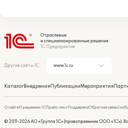
Отраслевые
и специализированные решения
1С:Предприятие
Другие сайты 1С
Каталог
Внедрения
Публикации
Мероприятия
Парт
О сайте
О решениях 1С
Прайс-лист
Поддержка
Обратная связь
Сообщ
© 2011-2026 АО «Группа 1С» (правопреемник ООО «1С»). 