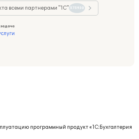
та всеми партнерами "1С"
575930
 задача
слуги
сплуатацию программный продукт «1C:Бухгалтерия