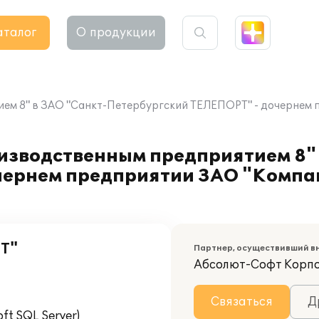
аталог
О продукции
ем 8" в ЗАО "Санкт-Петербургский ТЕЛЕПОРТ" - дочернем 
изводственным предприятием 8" 
чернем предприятии ЗАО "Компа
Т"
Партнер, осуществивший в
Абсолют-Софт Корп
Связаться
Д
t SQL Server)