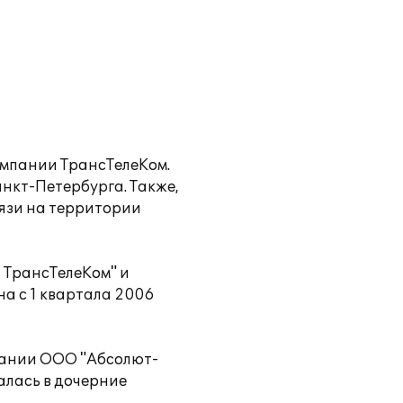
омпании ТрансТелеКом.
нкт-Петербурга. Также,
вязи на территории
 ТрансТелеКом" и
а с 1 квартала 2006
пании ООО "Абсолют-
алась в дочерние