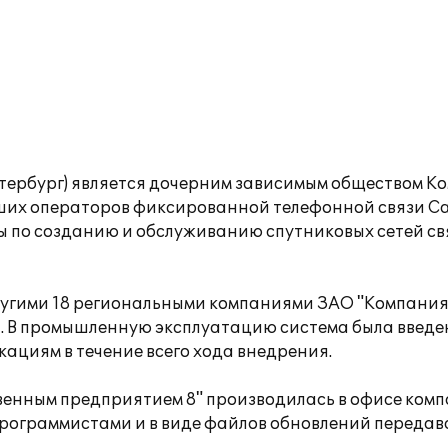
етербург) является дочерним зависимым обществом К
ших операторов фиксированной телефонной связи Са
ы по созданию и обслуживанию спутниковых сетей с
угими 18 региональными компаниями ЗАО "Компания
. В промышленную эксплуатацию система была введен
ациям в течение всего хода внедрения.
венным предприятием 8" производилась в офисе ком
рограммистами и в виде файлов обновлений передав