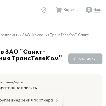
Корзина
Вход
предприятии ЗАО "Компания ТрансТелеКом" (Санкт-
в ЗАО "Санкт-
ния ТрансТелеКом"
К списку
недрение/проект
оративные проекты
ругие внедрения партнера