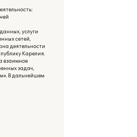
еятельность:
вней
 данных, услуги
енных сетей,
Зона деятельности
спублику Карелия.
а взаимное
енных задач,
м». В дальнейшем