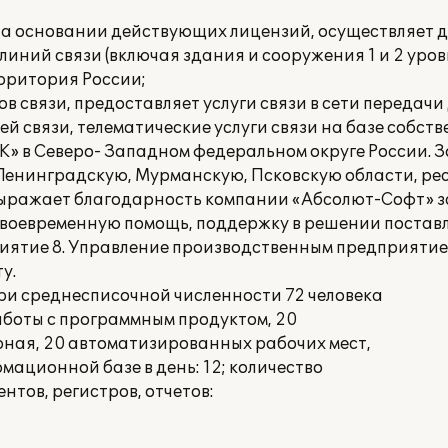
а основании действующих лицензий, осуществляет д
линий связи (включая здания и сооружения 1 и 2 уро
ерритория России;
в связи, предоставляет услуги связи в сети передачи
й связи, телематические услуги связи на базе собств
» в Северо- Западном федеральном округе России. 
Ленинградскую, Мурманскую, Псковскую области, ре
ыражает благодарность компании «Абсолют-Софт» з
воевременную помощь, поддержку в решении поставл
ятие 8. Управление производственным предприятие
у.
и среднесписочной численности 72 человека
аботы с программным продуктом, 20
рная, 20 автоматизированных рабочих мест,
ационной базе в день: 12; количество
нтов, регистров, отчетов: