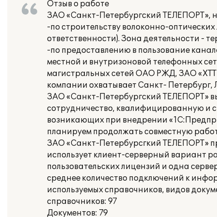
Отзыв о работе
ЗАО «Санкт-Петербургский ТЕЛЕПОРТ», н
-по строительству волоконно-оптических 
ответственности). Зона деятельности - т
-по предоставлению в пользование канало
местной и внутризоновой телефонных сете
магистральных сетей ОАО РЖД, ЗАО «ХТТК
компании охватывает Санкт- Петербург, 
ЗАО «Санкт-Петербургский ТЕЛЕПОРТ» в
сотрудничество, квалифицированную и с
возникающих при внедрении «1С:Предпри
планируем продолжать совместную работ
ЗАО «Санкт-Петербурсгкий ТЕЛЕПОРТ» пр
использует клиент-серверный вариант р
пользовательских лицензий и одна серве
среднее количество подключений к информ
используемых справочников, видов докуме
справочников: 97
Документов: 79