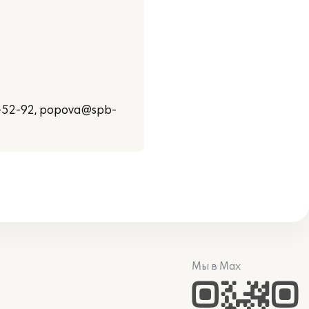
-52-92, ророva@spb-
Мы в Max