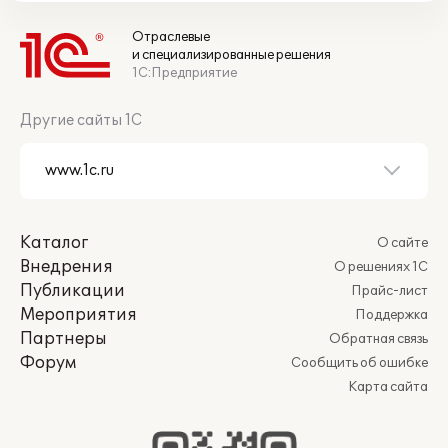
Отраслевые
и специализированные решения
1С:Предприятие
Другие сайты 1С
Каталог
О сайте
Внедрения
О решениях 1С
Публикации
Прайс-лист
Мероприятия
Поддержка
Партнеры
Обратная связь
Форум
Сообщить об ошибке
Карта сайта