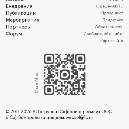
Внедрения
О решениях 1С
Публикации
Прайс-лист
Мероприятия
Поддержка
Партнеры
Обратная связь
Форум
Сообщить об ошибке
Карта сайта
Мы в Max
© 2011-2026 АО «Группа 1С» (правопреемник ООО
«1С»). Все права защищены.
websol@1c.ru