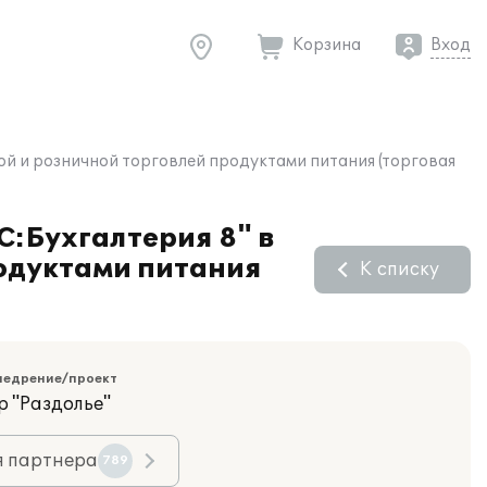
Корзина
Вход
ой и розничной торговлей продуктами питания (торговая
С:Бухгалтерия 8" в
одуктами питания
К списку
недрение/проект
р "Раздолье"
я партнера
789