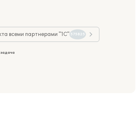
та всеми партнерами "1С"
575825
 задача