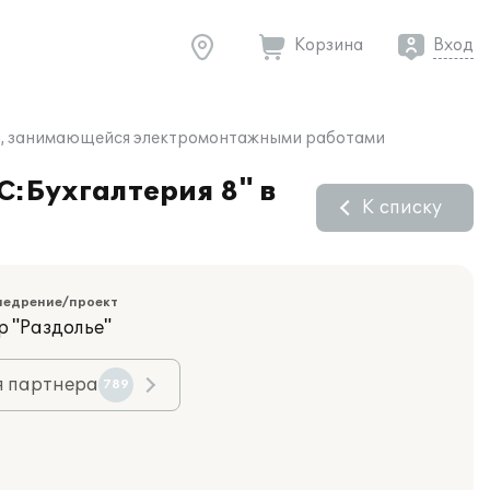
Корзина
Вход
ции, занимающейся электромонтажными работами
С:Бухгалтерия 8" в
К списку
недрение/проект
р "Раздолье"
я партнера
789