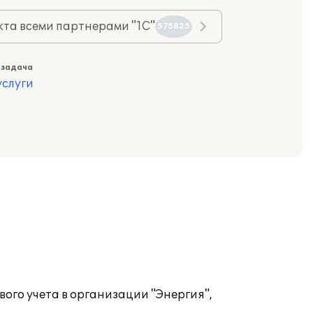
та всеми партнерами "1С"
575825
 задача
слуги
ого учета в организации "Энергия",