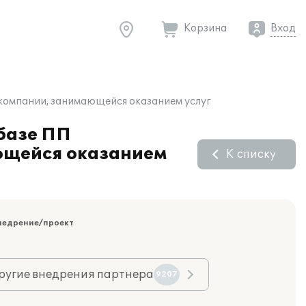
Корзина
Вход
 компании, занимающейся оказанием услуг
 базе ПП
ающейся оказанием
К списку
недрение/проект
ругие внедрения партнера
9207