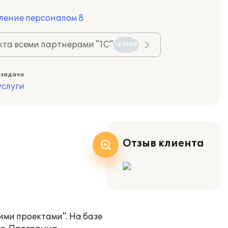
ление персоналом 8
та всеми партнерами "1С"
147008
 задача
слуги
Отзыв клиента
ми проектами". На базе