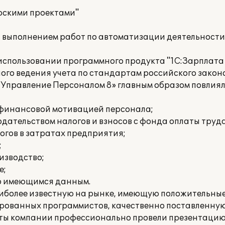
рскими проектами"
а выполнением работ по автоматизации деятельност
спользовании программного продукта "1С:Зарплата
ого ведения учета по стандартам российского закон
 Управление Персоналом 8» главным образом повлия
е финансовой мотивацией персонала;
дательством налогов и взносов с фонда оплаты труда
огов в затратах предприятия;
;
изводство;
е;
о имеющимся данным.
иболее известную на рынке, имеющую положительны
рованных программистов, качественно поставленную
ты компании профессионально провели презентацию