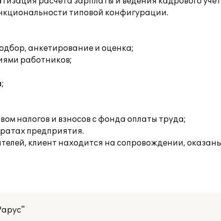
тизация расчета зарплаты и ведения кадрового уче
функциональности типовой конфигурации.
одбор, анкетирование и оценка;
иями работников;
;
ом налогов и взносов с фонда оплаты труда;
тратах предприятия.
ателей, клиент находится на сопровождении, оказа
Рарус"