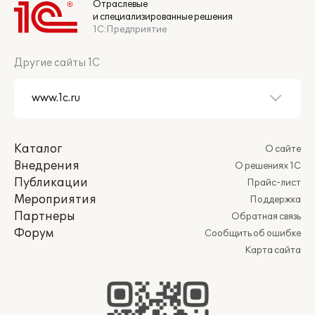
Отраслевые
и специализированные решения
1С:Предприятие
Другие сайты 1С
Каталог
О сайте
Внедрения
О решениях 1С
Публикации
Прайс-лист
Мероприятия
Поддержка
Партнеры
Обратная связь
Форум
Сообщить об ошибке
Карта сайта