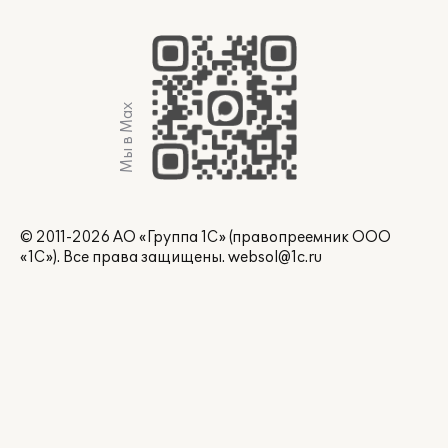
Мы в Max
© 2011-2026 АО «Группа 1С» (правопреемник ООО
«1С»). Все права защищены.
websol@1c.ru