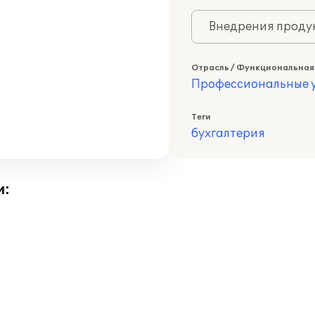
Внедрения продук
Отрасль / Функциональная
Профессиональные у
Теги
бухгалтерия
и: