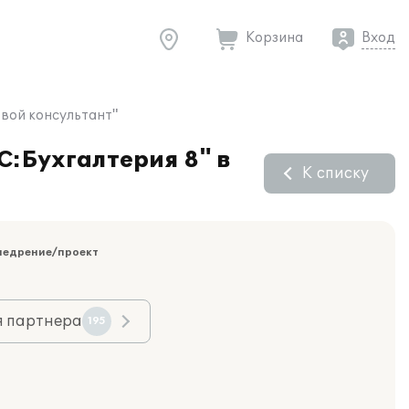
Корзина
Вход
овой консультант"
С:Бухгалтерия 8" в
К списку
недрение/проект
я партнера
195