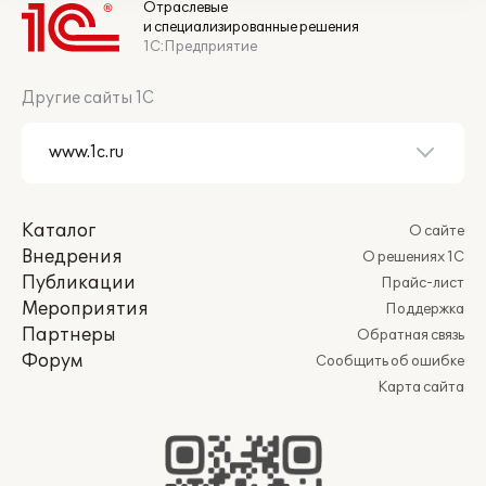
Отраслевые
и специализированные решения
1С:Предприятие
Другие сайты 1С
Каталог
О сайте
Внедрения
О решениях 1С
Публикации
Прайс-лист
Мероприятия
Поддержка
Партнеры
Обратная связь
Форум
Сообщить об ошибке
Карта сайта