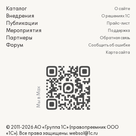
Каталог
О сайте
Внедрения
О решениях 1С
Публикации
Прайс-лист
Мероприятия
Поддержка
Партнеры
Обратная связь
Форум
Сообщить об ошибке
Карта сайта
Мы в Max
© 2011-2026 АО «Группа 1С» (правопреемник ООО
«1С»). Все права защищены.
websol@1c.ru