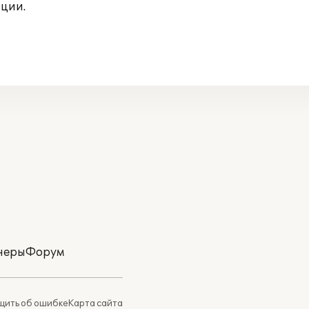
ции.
неры
Форум
ить об ошибке
Карта сайта