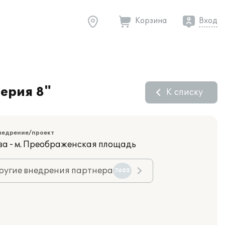
Корзина
Вход
ерия 8"
К списку
недрение/проект
ва - м. Преображенская площадь
ругие внедрения партнера
7605