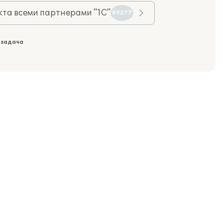
та всеми партнерами "1С"
89277
 задача