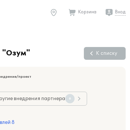
Корзина
Вход
и "Озум"
К списку
недрение/проект
ругие внедрения партнера
6
влей 8