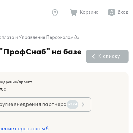
Корзина
Вход
рплата и Управление Персоналом 8»
 "ПрофСнаб" на базе
К списку
недрение/проект
еса
ругие внедрения партнера
6394
ление персоналом 8