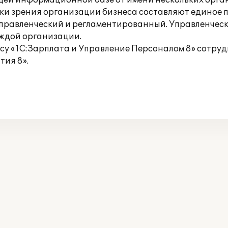
бщей информационной базе от имени нескольких орга
ки зрения организации бизнеса составляют единое 
управленческий и регламентированный. Управленчески
аждой организации.
су «1С:Зарплата и Управление Персоналом 8» сотру
ия 8».