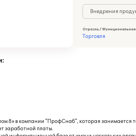
Внедрения продук
Отрасль / Функциональная
Торговля
и:
ом 8» в компании "ПрофСнаб", которая занимается т
т заработной платы.