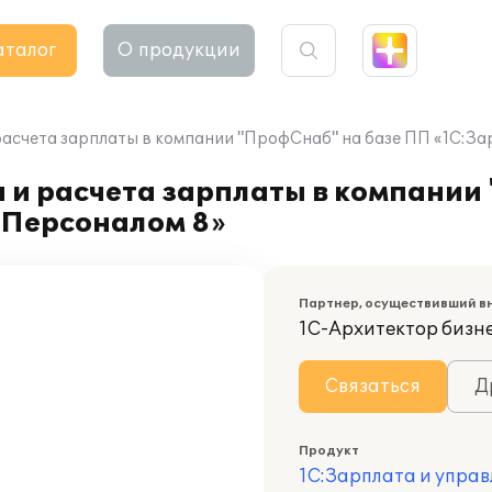
аталог
О продукции
расчета зарплаты в компании "ПрофСнаб" на базе ПП «1С:За
 и расчета зарплаты в компании
 Персоналом 8»
Партнер, осуществивший в
1С-Архитектор бизн
Связаться
Д
Продукт
1С:Зарплата и управ