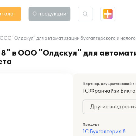
аталог
О продукции
 ООО "Олдскул" для автоматизации бухгалтерского и налого
 8" в ООО "Олдскул" для автома
ета
Партнер, осуществивший в
1С:Франчайзи Викт
Другие внедрени
Продукт
1С:Бухгалтерия 8