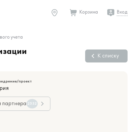
Корзина
Вход
вого учета
тизации
К списку
недрение/проект
ория
я партнера
2532