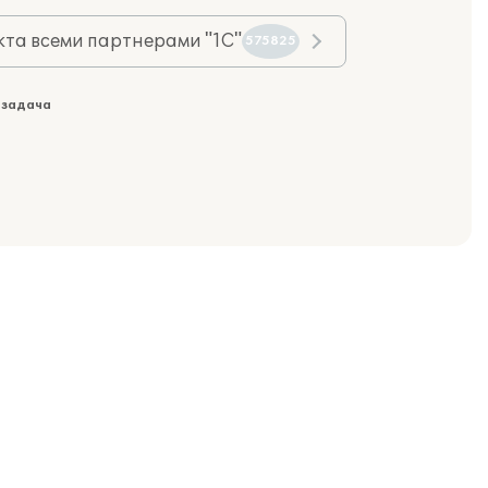
та всеми партнерами "1С"
575825
 задача